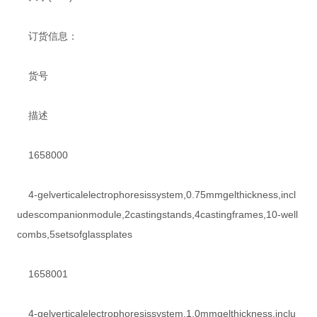
订货信息：
货号
描述
1658000
4-gelverticalelectrophoresissystem,0.75mmgelthickness,incl
udescompanionmodule,2castingstands,4castingframes,10-well
combs,5setsofglassplates
1658001
4-gelverticalelectrophoresissystem,1.0mmgelthickness,inclu