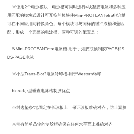
※使用2个电泳模块，电泳槽可同时进行4块凝胶电泳和多种应
用匹配的模块式设计可互换的模块使Mini-PROTEANTetra电泳槽
可在不同应用间转换角色。每个模块可与同样的缓冲液槽和盖匹
配，形成一个完整的电泳槽。两种可调的配置是：
※Mini-PROTEANTetra电泳槽-用于手灌胶或预制胶PAGE和S
DS-PAGE电泳
※小型Trans-Blot?电泳转印槽-用于Western转印
biorad小型垂直电泳槽制胶优点
※封边垫条*地固定在长玻板上，保证玻板准确对齐，防止漏胶
※带有简单凸轮的制胶框确保在任何水平面上准确对齐