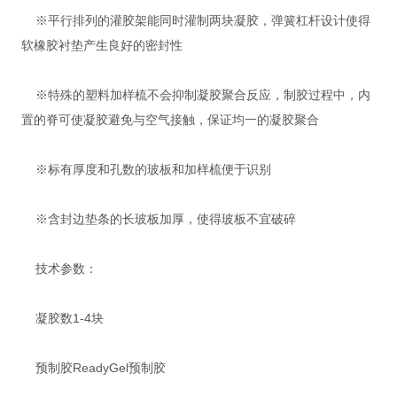
※平行排列的灌胶架能同时灌制两块凝胶，弹簧杠杆设计使得
软橡胶衬垫产生良好的密封性
※特殊的塑料加样梳不会抑制凝胶聚合反应，制胶过程中，内
置的脊可使凝胶避免与空气接触，保证均一的凝胶聚合
※标有厚度和孔数的玻板和加样梳便于识别
※含封边垫条的长玻板加厚，使得玻板不宜破碎
技术参数：
凝胶数1-4块
预制胶ReadyGel预制胶