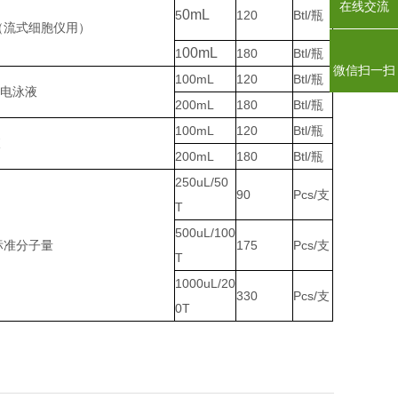
在线交流
0mL
5
120
Btl/瓶
（流式细胞仪用）
00mL
1
180
Btl/瓶
微信扫一扫
100mL
120
Btl/瓶
速电泳液
200mL
180
Btl/瓶
100mL
120
Btl/瓶
液
200mL
180
Btl/瓶
250uL/50
90
Pcs/支
T
500uL/100
NA标准分子量
175
Pcs/支
T
1000uL/20
330
Pcs/支
0T