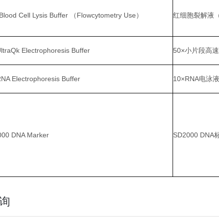
Blood Cell Lysis Buffer （Flowcytometry Use）
红细胞裂解液
ltraQk Electrophoresis Buffer
50×小片段高
NA Electrophoresis Buffer
10×RNA电泳
00 DNA Marker
SD2000 D
询