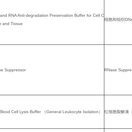
and RNA Anti-degradation Preservation Buffer for Cell C
细胞和组织DN
re and Tissue
e Suppressor
RNase Suppre
Blood Cell Lysis Buffer （General Leukocyte Isolation）
红细胞裂解液