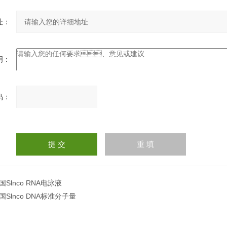
：
：
：
请
输
入
计算结果（填写阿拉伯数
字），如：三加四=7
国Slnco RNA电泳液
国Slnco DNA标准分子量