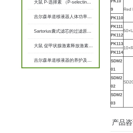
PK10
大鼠 P-选择素 （P-selectin） ELISA 检测试剂盒说明书
9
Red 
吉尔森单道移液器人体功率学的设计
PK110
PK111
50×U
Sartorius囊式滤芯的过滤原理与在生物工艺中的重要性
PK112
PK113
大鼠 促甲状腺激素释放激素（TRH）ELISA 检测试剂盒说明书
10×R
PK114
吉尔森单道移液器的养护及注意事项说明
SDM2
01
SDM2
SD20
02
SDM2
03
产品咨