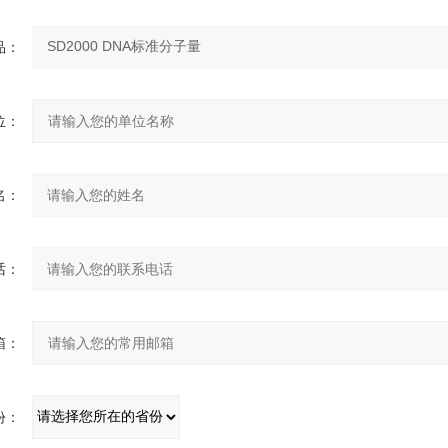
：
：
：
：
：
：