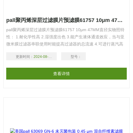
pall聚丙烯深层过滤膜片预滤膜61757 10μm 47MM直径
pall聚丙烯深层过滤膜片预滤膜61757 10μm 47MM直径实物照特
性： 1.耐化学性高 2.湿强度出色 3.能产生液体通道效应，当与亚
微米膜过滤器串联使用时能提高过滤器的总流速 4.可进行蒸汽高
压灭菌，不会粘结到橡胶垫圈上
更新时间：
2024-08-17
型号：
查看详情