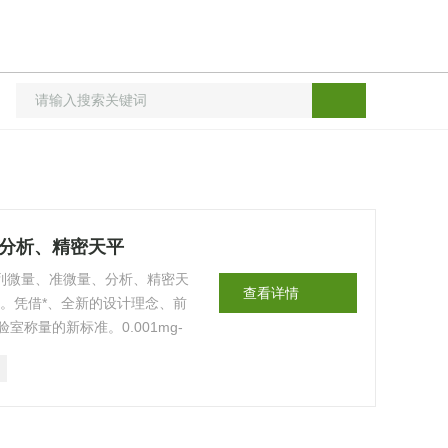
、分析、精密天平
量、准微量、分析、精密天
查看详情
凭借*、全新的设计理念、前
称量的新标准。0.001mg-
供了高质量的产品，具有Z佳的价
特性： ● 有背景光的液晶显示屏